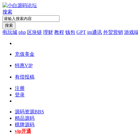
搜索
搜索
电玩城
php
区块链
理财
教程
钱包
GPT
im通讯
外贸营销
游戏
充值美金
特惠VIP
有偿投稿
注册
登录
源码资源
BBS
精品源码
棋牌源码
vip开通