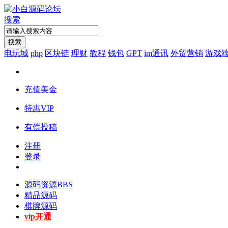
搜索
搜索
电玩城
php
区块链
理财
教程
钱包
GPT
im通讯
外贸营销
游戏
充值美金
特惠VIP
有偿投稿
注册
登录
源码资源
BBS
精品源码
棋牌源码
vip开通