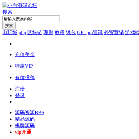
搜索
搜索
电玩城
php
区块链
理财
教程
钱包
GPT
im通讯
外贸营销
游戏
充值美金
特惠VIP
有偿投稿
注册
登录
源码资源
BBS
精品源码
棋牌源码
vip开通