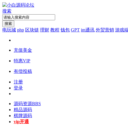
搜索
搜索
电玩城
php
区块链
理财
教程
钱包
GPT
im通讯
外贸营销
游戏
充值美金
特惠VIP
有偿投稿
注册
登录
源码资源
BBS
精品源码
棋牌源码
vip开通