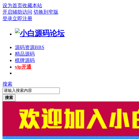
设为首页
收藏本站
开启辅助访问
切换到窄版
登录
立即注册
源码资源
BBS
精品源码
棋牌源码
vip开通
搜索
搜索