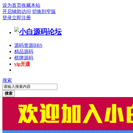
设为首页
收藏本站
开启辅助访问
切换到窄版
登录
立即注册
源码资源
BBS
精品源码
棋牌源码
vip开通
搜索
搜索