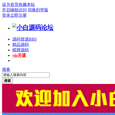
设为首页
收藏本站
开启辅助访问
切换到窄版
登录
立即注册
源码资源
BBS
精品源码
棋牌源码
vip开通
搜索
搜索