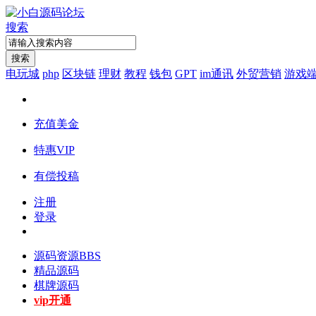
搜索
搜索
电玩城
php
区块链
理财
教程
钱包
GPT
im通讯
外贸营销
游戏
充值美金
特惠VIP
有偿投稿
注册
登录
源码资源
BBS
精品源码
棋牌源码
vip开通