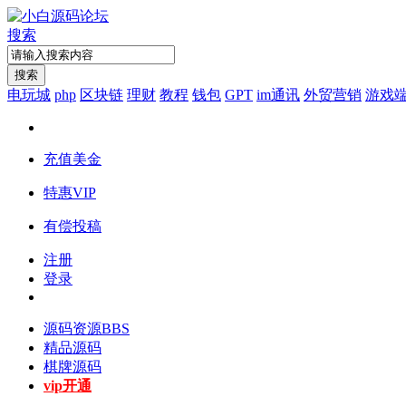
搜索
搜索
电玩城
php
区块链
理财
教程
钱包
GPT
im通讯
外贸营销
游戏
充值美金
特惠VIP
有偿投稿
注册
登录
源码资源
BBS
精品源码
棋牌源码
vip开通