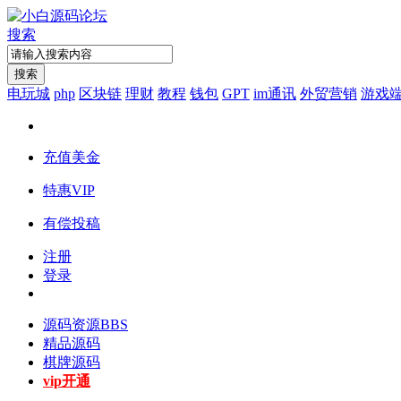
搜索
搜索
电玩城
php
区块链
理财
教程
钱包
GPT
im通讯
外贸营销
游戏
充值美金
特惠VIP
有偿投稿
注册
登录
源码资源
BBS
精品源码
棋牌源码
vip开通