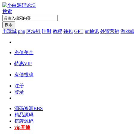
搜索
搜索
电玩城
php
区块链
理财
教程
钱包
GPT
im通讯
外贸营销
游戏
充值美金
特惠VIP
有偿投稿
注册
登录
源码资源
BBS
精品源码
棋牌源码
vip开通