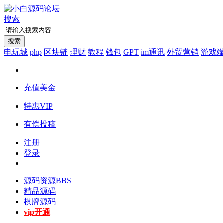
搜索
搜索
电玩城
php
区块链
理财
教程
钱包
GPT
im通讯
外贸营销
游戏
充值美金
特惠VIP
有偿投稿
注册
登录
源码资源
BBS
精品源码
棋牌源码
vip开通