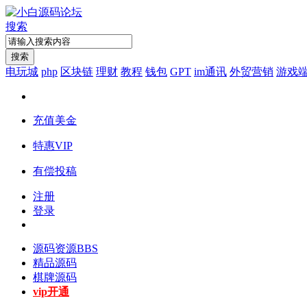
搜索
搜索
电玩城
php
区块链
理财
教程
钱包
GPT
im通讯
外贸营销
游戏
充值美金
特惠VIP
有偿投稿
注册
登录
源码资源
BBS
精品源码
棋牌源码
vip开通