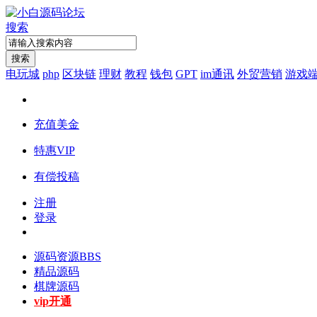
搜索
搜索
电玩城
php
区块链
理财
教程
钱包
GPT
im通讯
外贸营销
游戏
充值美金
特惠VIP
有偿投稿
注册
登录
源码资源
BBS
精品源码
棋牌源码
vip开通