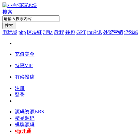
搜索
搜索
电玩城
php
区块链
理财
教程
钱包
GPT
im通讯
外贸营销
游戏
充值美金
特惠VIP
有偿投稿
注册
登录
源码资源
BBS
精品源码
棋牌源码
vip开通