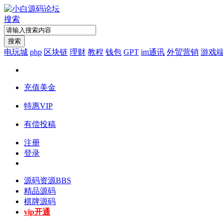
搜索
搜索
电玩城
php
区块链
理财
教程
钱包
GPT
im通讯
外贸营销
游戏
充值美金
特惠VIP
有偿投稿
注册
登录
源码资源
BBS
精品源码
棋牌源码
vip开通