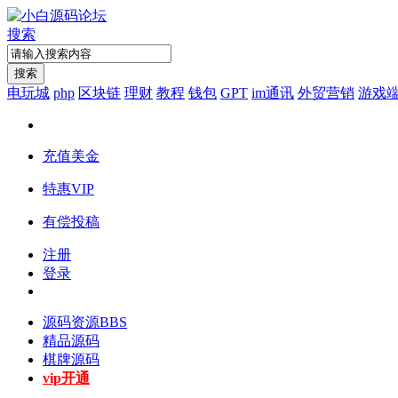
搜索
搜索
电玩城
php
区块链
理财
教程
钱包
GPT
im通讯
外贸营销
游戏
充值美金
特惠VIP
有偿投稿
注册
登录
源码资源
BBS
精品源码
棋牌源码
vip开通