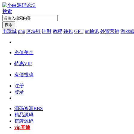
搜索
搜索
电玩城
php
区块链
理财
教程
钱包
GPT
im通讯
外贸营销
游戏
充值美金
特惠VIP
有偿投稿
注册
登录
源码资源
BBS
精品源码
棋牌源码
vip开通