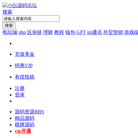
搜索
搜索
电玩城
php
区块链
理财
教程
钱包
GPT
im通讯
外贸营销
游戏
充值美金
特惠VIP
有偿投稿
注册
登录
源码资源
BBS
精品源码
棋牌源码
vip开通