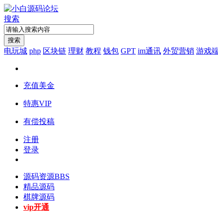
搜索
搜索
电玩城
php
区块链
理财
教程
钱包
GPT
im通讯
外贸营销
游戏
充值美金
特惠VIP
有偿投稿
注册
登录
源码资源
BBS
精品源码
棋牌源码
vip开通