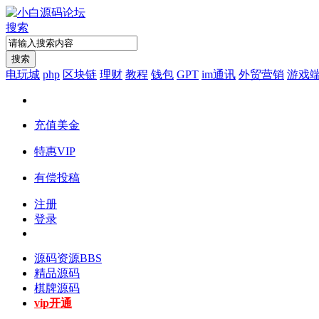
搜索
搜索
电玩城
php
区块链
理财
教程
钱包
GPT
im通讯
外贸营销
游戏
充值美金
特惠VIP
有偿投稿
注册
登录
源码资源
BBS
精品源码
棋牌源码
vip开通