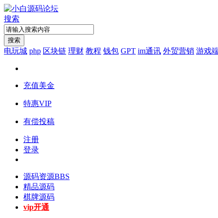
搜索
搜索
电玩城
php
区块链
理财
教程
钱包
GPT
im通讯
外贸营销
游戏
充值美金
特惠VIP
有偿投稿
注册
登录
源码资源
BBS
精品源码
棋牌源码
vip开通