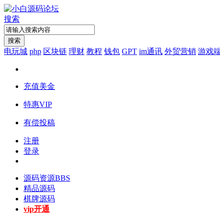
搜索
搜索
电玩城
php
区块链
理财
教程
钱包
GPT
im通讯
外贸营销
游戏
充值美金
特惠VIP
有偿投稿
注册
登录
源码资源
BBS
精品源码
棋牌源码
vip开通