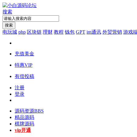
搜索
搜索
电玩城
php
区块链
理财
教程
钱包
GPT
im通讯
外贸营销
游戏
充值美金
特惠VIP
有偿投稿
注册
登录
源码资源
BBS
精品源码
棋牌源码
vip开通