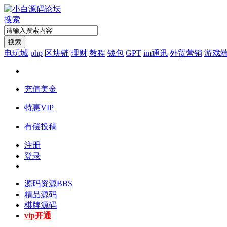
搜索
搜索
电玩城
php
区块链
理财
教程
钱包
GPT
im通讯
外贸营销
游戏
充值美金
特惠VIP
有偿投稿
注册
登录
源码资源
BBS
精品源码
棋牌源码
vip开通