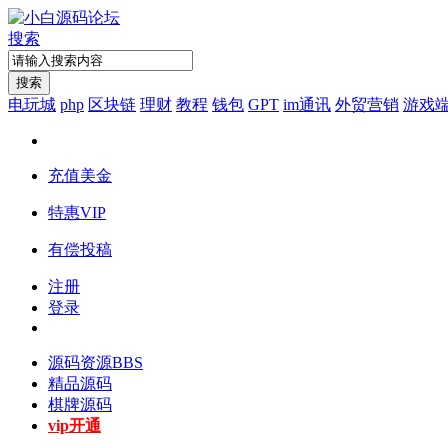
搜索
搜索
电玩城
php
区块链
理财
教程
钱包
GPT
im通讯
外贸营销
游戏
充值美金
特惠VIP
有偿投稿
注册
登录
源码资源
BBS
精品源码
棋牌源码
vip开通