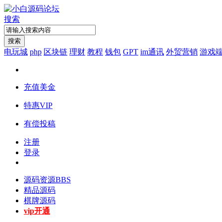
搜索
搜索
电玩城
php
区块链
理财
教程
钱包
GPT
im通讯
外贸营销
游戏
充值美金
特惠VIP
有偿投稿
注册
登录
源码资源
BBS
精品源码
棋牌源码
vip开通