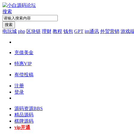
搜索
搜索
电玩城
php
区块链
理财
教程
钱包
GPT
im通讯
外贸营销
游戏
充值美金
特惠VIP
有偿投稿
注册
登录
源码资源
BBS
精品源码
棋牌源码
vip开通