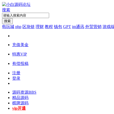
搜索
搜索
电玩城
php
区块链
理财
教程
钱包
GPT
im通讯
外贸营销
游戏
充值美金
特惠VIP
有偿投稿
注册
登录
源码资源
BBS
精品源码
棋牌源码
vip开通