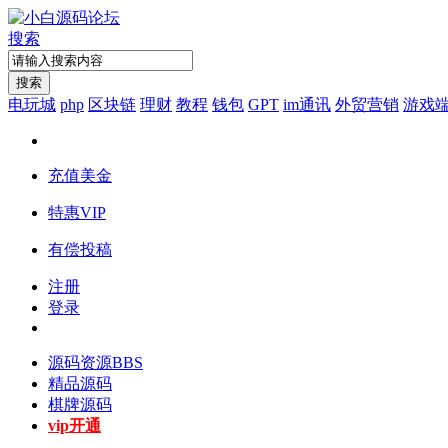
搜索
搜索
电玩城
php
区块链
理财
教程
钱包
GPT
im通讯
外贸营销
游戏
充值美金
特惠VIP
有偿投稿
注册
登录
源码资源
BBS
精品源码
棋牌源码
vip开通