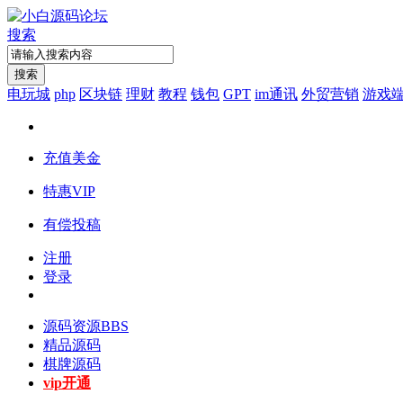
搜索
搜索
电玩城
php
区块链
理财
教程
钱包
GPT
im通讯
外贸营销
游戏
充值美金
特惠VIP
有偿投稿
注册
登录
源码资源
BBS
精品源码
棋牌源码
vip开通