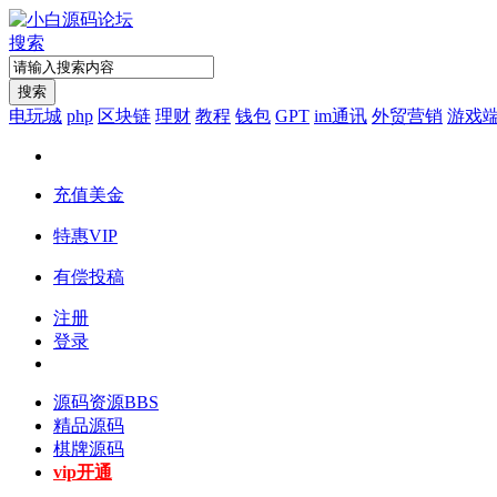
搜索
搜索
电玩城
php
区块链
理财
教程
钱包
GPT
im通讯
外贸营销
游戏
充值美金
特惠VIP
有偿投稿
注册
登录
源码资源
BBS
精品源码
棋牌源码
vip开通