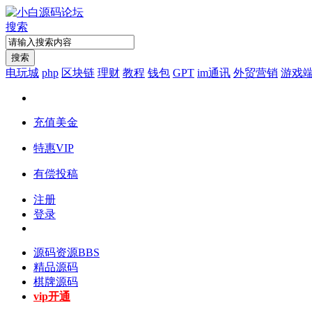
搜索
搜索
电玩城
php
区块链
理财
教程
钱包
GPT
im通讯
外贸营销
游戏
充值美金
特惠VIP
有偿投稿
注册
登录
源码资源
BBS
精品源码
棋牌源码
vip开通