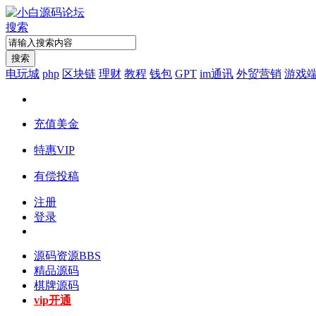
搜索
搜索
电玩城
php
区块链
理财
教程
钱包
GPT
im通讯
外贸营销
游戏
充值美金
特惠VIP
有偿投稿
注册
登录
源码资源
BBS
精品源码
棋牌源码
vip开通