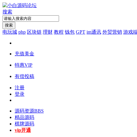
搜索
搜索
电玩城
php
区块链
理财
教程
钱包
GPT
im通讯
外贸营销
游戏
充值美金
特惠VIP
有偿投稿
注册
登录
源码资源
BBS
精品源码
棋牌源码
vip开通