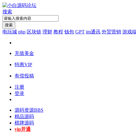
搜索
搜索
电玩城
php
区块链
理财
教程
钱包
GPT
im通讯
外贸营销
游戏
充值美金
特惠VIP
有偿投稿
注册
登录
源码资源
BBS
精品源码
棋牌源码
vip开通