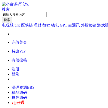
搜索
搜索
电玩城
php
区块链
理财
教程
钱包
GPT
im通讯
外贸营销
游戏
充值美金
特惠VIP
有偿投稿
注册
登录
源码资源
BBS
精品源码
棋牌源码
vip开通