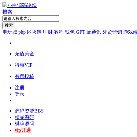
搜索
搜索
电玩城
php
区块链
理财
教程
钱包
GPT
im通讯
外贸营销
游戏
充值美金
特惠VIP
有偿投稿
注册
登录
源码资源
BBS
精品源码
棋牌源码
vip开通