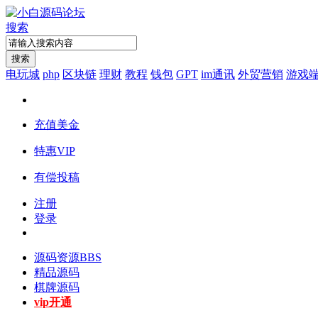
搜索
搜索
电玩城
php
区块链
理财
教程
钱包
GPT
im通讯
外贸营销
游戏
充值美金
特惠VIP
有偿投稿
注册
登录
源码资源
BBS
精品源码
棋牌源码
vip开通