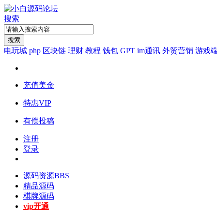
搜索
搜索
电玩城
php
区块链
理财
教程
钱包
GPT
im通讯
外贸营销
游戏
充值美金
特惠VIP
有偿投稿
注册
登录
源码资源
BBS
精品源码
棋牌源码
vip开通