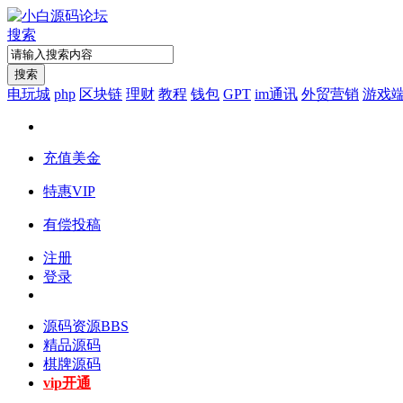
搜索
搜索
电玩城
php
区块链
理财
教程
钱包
GPT
im通讯
外贸营销
游戏
充值美金
特惠VIP
有偿投稿
注册
登录
源码资源
BBS
精品源码
棋牌源码
vip开通