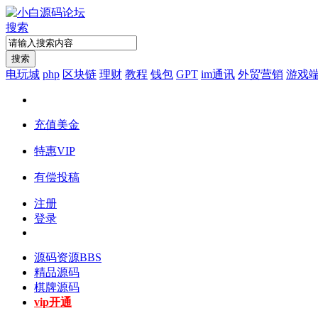
搜索
搜索
电玩城
php
区块链
理财
教程
钱包
GPT
im通讯
外贸营销
游戏
充值美金
特惠VIP
有偿投稿
注册
登录
源码资源
BBS
精品源码
棋牌源码
vip开通