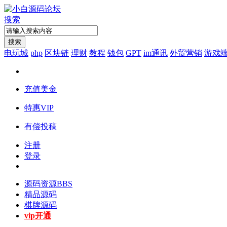
搜索
搜索
电玩城
php
区块链
理财
教程
钱包
GPT
im通讯
外贸营销
游戏
充值美金
特惠VIP
有偿投稿
注册
登录
源码资源
BBS
精品源码
棋牌源码
vip开通