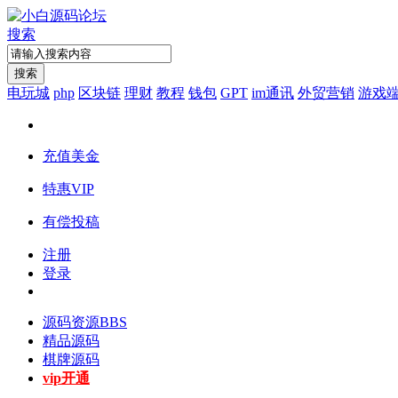
搜索
搜索
电玩城
php
区块链
理财
教程
钱包
GPT
im通讯
外贸营销
游戏
充值美金
特惠VIP
有偿投稿
注册
登录
源码资源
BBS
精品源码
棋牌源码
vip开通