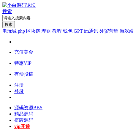
搜索
搜索
电玩城
php
区块链
理财
教程
钱包
GPT
im通讯
外贸营销
游戏
充值美金
特惠VIP
有偿投稿
注册
登录
源码资源
BBS
精品源码
棋牌源码
vip开通