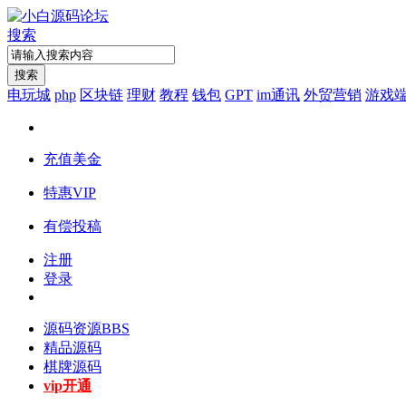
搜索
搜索
电玩城
php
区块链
理财
教程
钱包
GPT
im通讯
外贸营销
游戏
充值美金
特惠VIP
有偿投稿
注册
登录
源码资源
BBS
精品源码
棋牌源码
vip开通