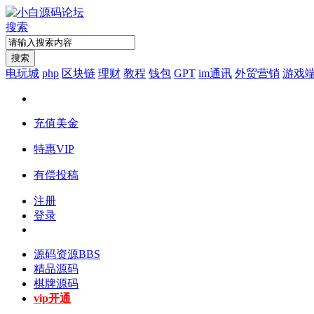
搜索
搜索
电玩城
php
区块链
理财
教程
钱包
GPT
im通讯
外贸营销
游戏
充值美金
特惠VIP
有偿投稿
注册
登录
源码资源
BBS
精品源码
棋牌源码
vip开通