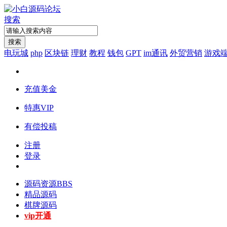
搜索
搜索
电玩城
php
区块链
理财
教程
钱包
GPT
im通讯
外贸营销
游戏
充值美金
特惠VIP
有偿投稿
注册
登录
源码资源
BBS
精品源码
棋牌源码
vip开通