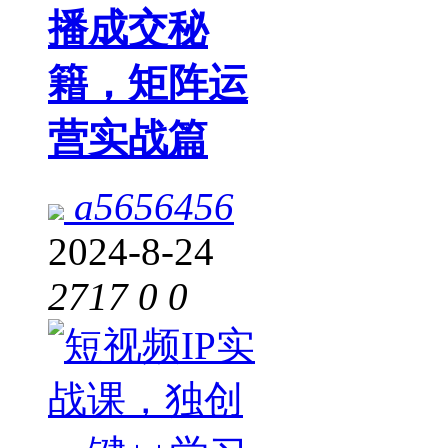
播成交秘
籍，矩阵运
营实战篇
a5656456
2024-8-24
2717
0
0