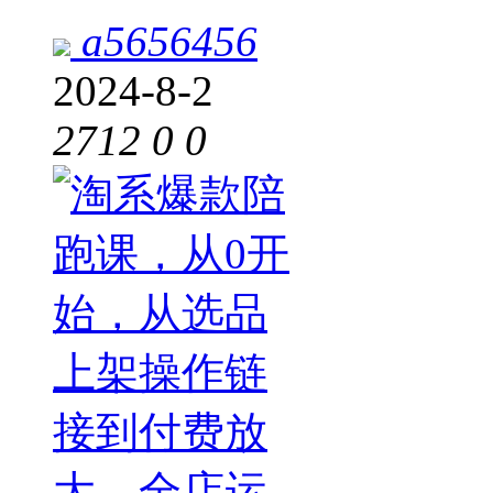
a5656456
2024-8-2
2712
0
0