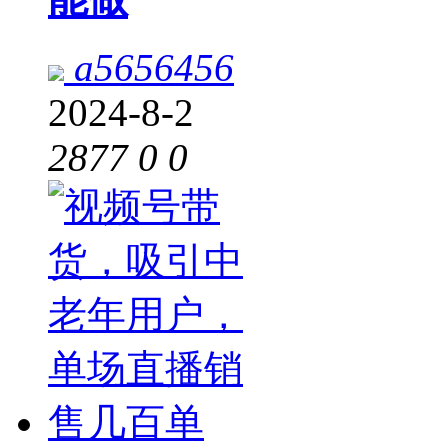
a5656456
2024-8-2
2877
0
0