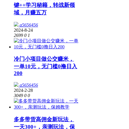
键++学习秘籍，转战新领
域，月赚五万
a5656456
2024-8-24
2699
0
1
冷门小项目做公交赚米，
一单10元，无门槛0撸日入
200
a5656456
2024-2-28
3049
0
0
多多带货高佣金新玩法，
一天300+，亲测玩法，保