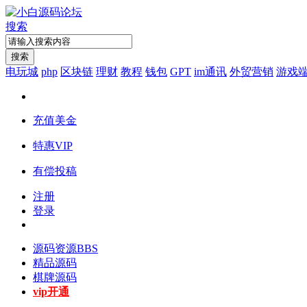
搜索
搜索
电玩城
php
区块链
理财
教程
钱包
GPT
im通讯
外贸营销
游戏
充值美金
特惠VIP
有偿投稿
注册
登录
源码资源
BBS
精品源码
棋牌源码
vip开通