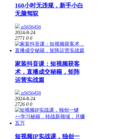
160小时无违规，新手小白
无脑驾驭
a5656456
2024-8-24
2771
0
0
家装抖音课：短视频获客
术，直播成交秘籍，矩阵
运营实战篇
a5656456
2024-8-24
2726
0
0
短视频IP实战课，独创一