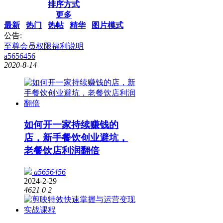
排序方式
更多
最新
热门
热帖
精华
图片模式
公告:
至尊会员权限福利说明
a5656456
2020-8-14
如何开一家持续赚钱的
店，新手餐饮创业避坑，
老餐饮店利润翻倍
a5656456
2024-2-29
4621
0
2