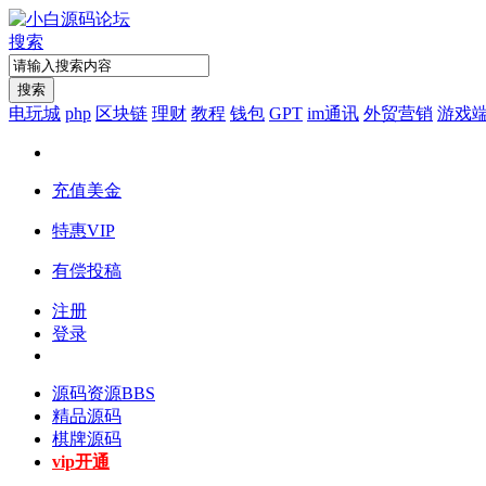
搜索
搜索
电玩城
php
区块链
理财
教程
钱包
GPT
im通讯
外贸营销
游戏
充值美金
特惠VIP
有偿投稿
注册
登录
源码资源
BBS
精品源码
棋牌源码
vip开通